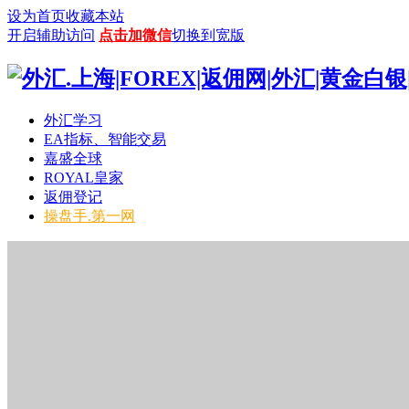
设为首页
收藏本站
开启辅助访问
点击加微信
切换到宽版
外汇学习
EA指标、智能交易
嘉盛全球
ROYAL皇家
返佣登记
操盘手.第一网