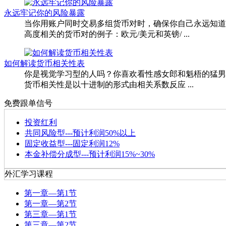
永远牢记你的风险暴露
当你用账户同时交易多组货币对时，确保你自己永远知道
高度相关的货币对的例子：欧元/美元和英镑/ ...
如何解读货币相关性表
你是视觉学习型的人吗？你喜欢看性感女郎和魁梧的猛男
货币相关性是以十进制的形式由相关系数反应 ...
免费跟单信号
投资红利
共同风险型---预计利润50%以上
固定收益型---固定利润12%
本金补偿分成型---预计利润15%~30%
外汇学习课程
第一章—第1节
第一章—第2节
第三章—第1节
第三章—第2节