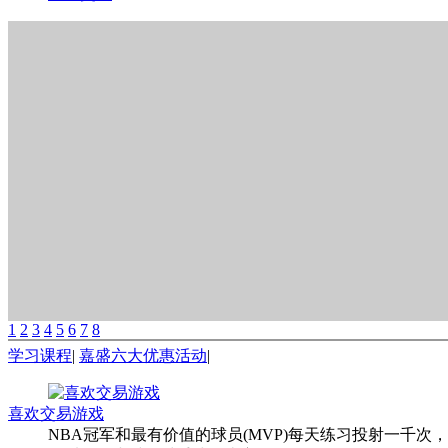
1
2
3
4
5
6
7
8
学习课程
|
嘉盛六大优惠活动
|
喜欢交易游戏
NBA冠军和最有价值的球员(MVP)每天练习投射一千次，以增