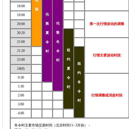
18:00
福
伦
19:00
伦
敦
20:00
第一次行情波动的调整
敦
20:20
夏
21:00
冬
令
纽
21:20
令
时
行情主要波动时段
约
23:00
时
纽
24(0)
夏
约
0:30
令
冬
1:30
时
令
2:00
行情调整或消息时段
时
3:00
4:00
冬令时主要市场交易时间（北京时间11--3月份）：