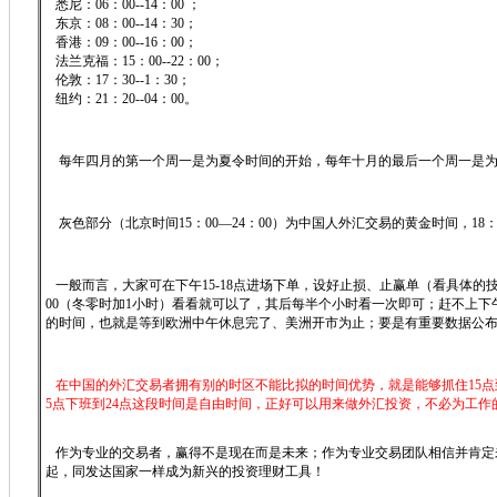
悉尼：06：00--14：00 ；
东京：08：00--14：30；
香港：09：00--16：00；
法兰克福：15：00--22：00；
伦敦：17：30--1：30；
纽约：21：20--04：00。
每年四月的第一个周一是为夏令时间的开始，每年十月的最后一个周一是为
灰色部分（北京时间15：00—24：00）为中国人外汇交易的黄金时间，18
一般而言，大家可在下午15-18点进场下单，设好止损、止赢单（看具体的技术图形
00（冬零时加1小时）看看就可以了，其后每半个小时看一次即可；赶不上下
的时间，也就是等到欧洲中午休息完了、美洲开市为止；要是有重要数据公
在中国的外汇交易者拥有别的时区不能比拟的时间优势，就是能够抓住15点
5点下班到24点这段时间是自由时间，正好可以用来做外汇投资，不必为工作
作为专业的交易者，赢得不是现在而是未来；作为专业交易团队相信并肯定
起，同发达国家一样成为新兴的投资理财工具！