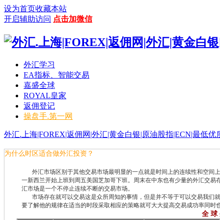
设为首页
收藏本站
开启辅助访问
点击加微信
外汇学习
EA指标、智能交易
嘉盛全球
ROYAL皇家
返佣登记
操盘手.第一网
外汇.上海|FOREX|返佣网|外汇|黄金白银|原油股指|ECN|最低优质
二十小时不间断交易，货币无法操纵，T+0，可多、空双向交易，公平
为什么时区适合做外汇投资？
外汇市场区别于其他交易市场最明显的一点就是时间上的连续性和空间上的
一新西兰开始上班到周五美国芝加哥下班。周末在中东也有少量的外汇交易
汇市场是一个不停止连续不断的交易市场。
市场存在就可以交易这是众所周知的事情，但是并不等于可以交易我们就要
要了解他的规律在适当的时段采取相应的策略就可大大提高交易成功率同时
全 球