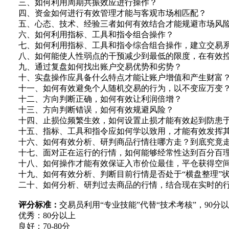
三、如何利用周期共振效应进行操作？
四、资金如何进行有效管理才能与客观市场相匹配？
五、心态、技术、经验三者如何有效结合才能规避市场风
六、如何利用指标、工具和指令组合操作？
七、如何利用指标、工具和指令综合组合操作，建立交易
八、如何能使人性弱点的干预减少到最低的限度，在有效控
九、通过复盘如何找出账户交易优势和劣势？
十、实盘操作应具备什么特点才能让账户增值和产生财富
十一、如何有效避免个人随机交易的行为，以不变应万变
十二、方向判断正确，如何有效让利润倍增？
十三、方向判断错误，如何有效规避风险？
十四、止损位频繁生效，如何设置止损才能有效起到防患
十五、指标、工具和指令应如何学以致用，才能有效发挥其
十六、如何有效分析、研判商品行情往哪方走？到底究竟
十七、面对正在运行的行情，如何能够经常性达到百分百
十八、如何操作才能有效保证入市价位最佳，平仓获得空
十九、如何有效分析、判断目前行情是否处于“横盘整理”
二十、如何分析、研判过去商品的行情，结合现在实时的行
评分标准：
交易员利用“专业技能”代替“技术考核”，90
优秀：80分以上
良好：70-80分